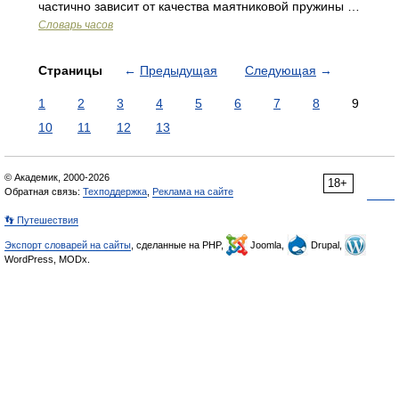
частично зависит от качества маятниковой пружины …
Словарь часов
Страницы
←
Предыдущая
Следующая
→
1
2
3
4
5
6
7
8
9
10
11
12
13
© Академик, 2000-2026
18+
Обратная связь:
Техподдержка
,
Реклама на сайте
👣 Путешествия
Экспорт словарей на сайты
, сделанные на PHP,
Joomla,
Drupal,
WordPress, MODx.