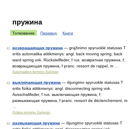
пружина
Толкование
Перевод
Книги
возвращающая пружина
— grąžinimo spyruoklė statusas T
81
sritis automatika atitikmenys: angl. back moving spring; back
ward spring vok. Rückstellfeder, f rus. возвратная пружина, f;
возвращающая пружина, f pranc. ressort de rappel, m …
Automatikos terminų žodynas
выключающая пружина
— išjungimo spyruoklė statusas T
82
sritis fizika atitikmenys: angl. disconnecting spring vok.
Ausschaltfeder, f rus. выключающая пружина, f;
размыкающая пружина, f pranc. ressort de déclenchement, m
…
Fizikos terminų žodynas
размыкающая пружина
— išjungimo spyruoklė statusas T
83