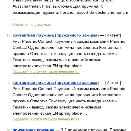
sritis fizika atitikmenys: angl. disconnecting spring vok.
Ausschaltfeder, f rus. выключающая пружина, f;
размыкающая пружина, f pranc. ressort de déclenchement, m
…
Fizikos terminų žodynas
контактная пружина (пружинного зажима)
— [Интент]
84
Рис. Phoenix Contact Пружинный зажим компании Phoenix
Contact Однопроволочная жила проводника Контактная
пружина Отвертка Токоведущая часть вывода клеммы
Тематики вывод, зажим электрическийклемма
электротехническая EN spring blade …
Справочник технического переводчика
контактная пружина (пружинного зажима)
— [Интент]
85
Рис. Phoenix Contact Пружинный зажим компании Phoenix
Contact Однопроволочная жила проводника Контактная
пружина Отвертка Токоведущая часть вывода клеммы
Тематики вывод, зажим электрическийклемма
электротехническая EN spring blade …
Справочник технического переводчика
прижимная пружина
— 3.2 прижимная пружина: Пружина,
86