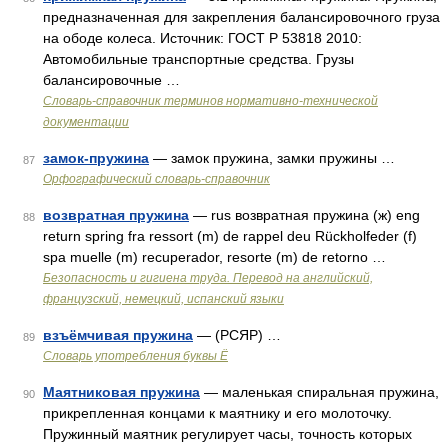
предназначенная для закрепления балансировочного груза
на ободе колеса. Источник: ГОСТ Р 53818 2010:
Автомобильные транспортные средства. Грузы
балансировочные …
Словарь-справочник терминов нормативно-технической
документации
замок-пружина
— замок пружина, замки пружины …
87
Орфографический словарь-справочник
возвратная пружина
— rus возвратная пружина (ж) eng
88
return spring fra ressort (m) de rappel deu Rückholfeder (f)
spa muelle (m) recuperador, resorte (m) de retorno …
Безопасность и гигиена труда. Перевод на английский,
французский, немецкий, испанский языки
взъёмчивая пружина
— (РСЯР) …
89
Словарь употребления буквы Ё
Маятниковая пружина
— маленькая спиральная пружина,
90
прикрепленная концами к маятнику и его молоточку.
Пружинный маятник регулирует часы, точность которых